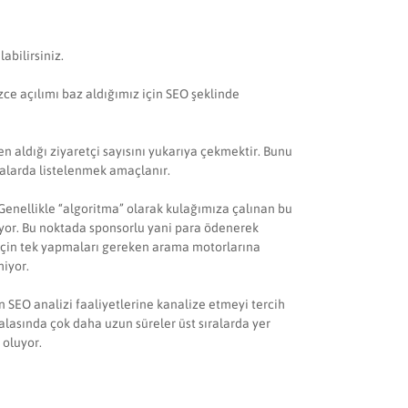
abilirsiniz.
zce açılımı baz aldığımız için SEO şeklinde
n aldığı ziyaretçi sayısını yukarıya çekmektir. Bunu
ıralarda listelenmek amaçlanır.
 Genellikle “algoritma” olarak kulağımıza çalınan bu
uyor. Bu noktada sponsorlu yani para ödenerek
 için tek yapmaları gereken arama motorlarına
miyor.
ın SEO analizi faaliyetlerine kanalize etmeyi tercih
alasında çok daha uzun süreler üst sıralarda yer
 oluyor.