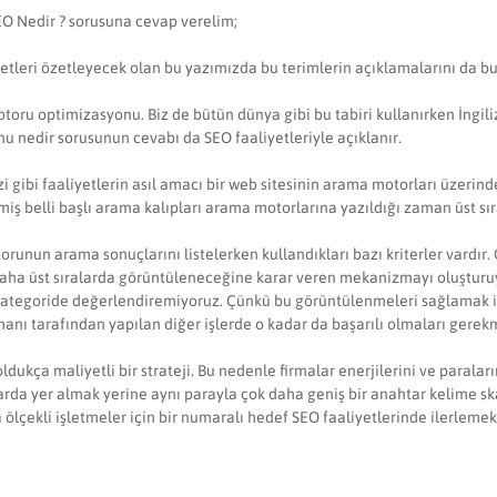
EO Nedir ? sorusuna cevap verelim;
leri özetleyecek olan bu yazımızda bu terimlerin açıklamalarını da bul
oru optimizasyonu. Biz de bütün dünya gibi bu tabiri kullanırken İngili
u nedir sorusunun cevabı da SEO faaliyetleriyle açıklanır.
 gibi faaliyetlerin asıl amacı bir web sitesinin arama motorları üzerinde
miş belli başlı arama kalıpları arama motorlarına yazıldığı zaman üst s
runun arama sonuçlarını listelerken kullandıkları bazı kriterler vardır.
n daha üst sıralarda görüntüleneceğine karar veren mekanizmayı oluştur
nı kategoride değerlendiremiyoruz. Çünkü bu görüntülenmeleri sağlamak
anı tarafından yapılan diğer işlerde o kadar da başarılı olmaları gerek
ldukça maliyetli bir strateji. Bu nedenle firmalar enerjilerini ve paralar
larda yer almak yerine aynı parayla çok daha geniş bir anahtar kelime sk
a ölçekli işletmeler için bir numaralı hedef SEO faaliyetlerinde ilerlemek