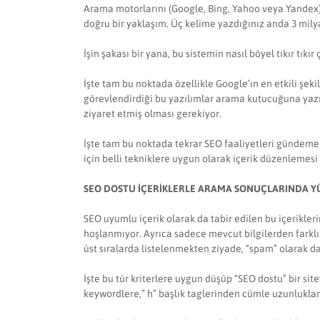
Arama motorlarını (Google, Bing, Yahoo veya Yandex) s
doğru bir yaklaşım. Üç kelime yazdığınız anda 3 milya
İşin şakası bir yana, bu sistemin nasıl böyel tıkır tıkı
İşte tam bu noktada özellikle Google’ın en etkili şeki
görevlendirdiği bu yazılımlar arama kutucuğuna yazıla
ziyaret etmiş olması gerekiyor.
İşte tam bu noktada tekrar SEO faaliyetleri gündeme g
için belli tekniklere uygun olarak içerik düzenlemes
SEO DOSTU İÇERİKLERLE ARAMA SONUÇLARINDA YÜ
SEO uyumlu içerik olarak da tabir edilen bu içerikler
hoşlanmıyor. Ayrıca sadece mevcut bilgilerden farklı 
üst sıralarda listelenmekten ziyade, “spam” olarak 
İşte bu tür kriterlere uygun düşüp “SEO dostu” bir s
keywordlere,” h” başlık taglerinden cümle uzunluklar