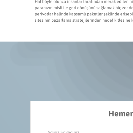
Hal böyle olunca insanlar tarafından merak edilen nih
paranızın misli ile geri dönüşünü sağlamak hiç zor de
periyotlar halinde kapsamlı paketler şeklinde erişebi
sitesinin pazarlama stratejilerinden hedef kitlesine
Hemen 