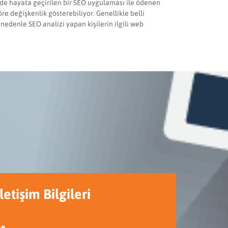
kilde hayata geçirilen bir SEO uygulaması ile ödenen
e değişkenlik gösterebiliyor. Genellikle belli
nedenle SEO analizi yapan kişilerin ilgili web
İletişim Bilgileri