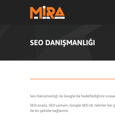
SEO DANIŞMANLIĞI
Seo Danışmanlığı ile Google’da hedeflediğiniz sıraya
SEO analiz, SEO uzmanı, Google SEO vb. tabirler her
ile bir şekilde bağlantılı.