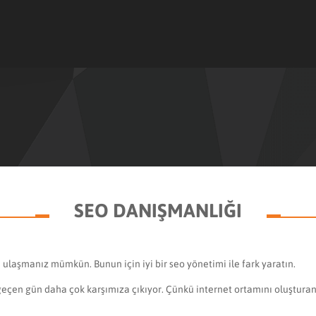
SEO DANIŞMANLIĞI
 ulaşmanız mümkün. Bunun için iyi bir seo yönetimi ile fark yaratın.
 geçen gün daha çok karşımıza çıkıyor. Çünkü internet ortamını oluştur