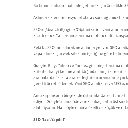
Bu tanımı daha somut hale getirmek için öncelikle S
Aslında sizlere profesyonel olarak sunduğumuz hizmet
SEO = (S)earch (E)ngine (O)ptimization yani arama mot
kısaltıyoruz. Yani aslında arama motoru optimizasyon
Peki bu SEO tam olarak ne anlama geliyor. SEO analizi
yapabilmek için web sitesinin içeriğine göre belirlen
Google, Bing, Yahoo ve Yandex gibi birçok arama moto
kriterler hangi kelime aratıldığında hangii siteleri
aramalarda üst sıralara yerleştirilen aramaları ay
gerekli ücreti ödemek. Yani SEO analizi veya SEO uzm
Ancak sponsorlu bir şekilde üst sıralarda yer tutmak o
ediyor. Google’a para ödeyerek birkaç hafta üst sıra
alabiliyorlar. Hal böyle olunca özellikle küçük ve ort
SEO Nasıl Yapılır?