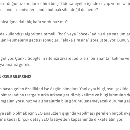
orduğunuz sorulara sihirli bir şeklde saniyeler içinde cevap veren web s
r sonucu saniyeler içinde bulmak sihir değil de nedir?
r çalıştığına dair hiç kafa yordunuz mu?
lde kullandığı algoritma temelli “bot” veya “böcek” adı verilen yazılımlar
n kelimelerin geçtiği sonuçları, “alaka sırasına” göre listeliyor. Bunu
eliyor. Çünkü Google’ın sitenizi ziyaret edip, sizi bir anahtar kelime ve
i yapmanız gerek.
KSELEBİLİRSİNİZ
in başta gelen özellikleri ise özgün olmaları. Yani aynı bilgi, aynı şeki
olması adına rastgele arka arkaya getirilmiş kelime ve bilgi kırıntıları
damgalanıyorsunuz ve alt sıralarda bile görüntülenemeyecek duruma gel
iteye sahip olmak için SEO analizleri ışığında yapılması gereken birçok
ına kadar birçok detay SEO faaliyetleri kapsamında dikkate alınıyor.