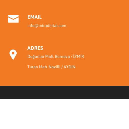
EMAIL
info@miradijital.com
ADRES
Doğanlar Mah. Bornova / İZMİR
Turan Mah. Nazilli / AYDIN